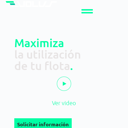
Maximiza
la utilización
de tu flota
.
Ver video
Solicitar información