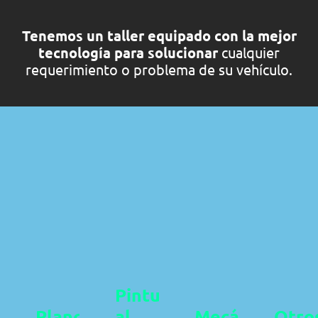
Tenemos un taller equipado con la mejor
tecnología para solucionar
cualquier
requerimiento o problema de su vehículo.
lanchado y
Pintura
Mecánica
Otros
ccionamiento
al horno
general
servicios
Bríndanos
Bríndanos
Bríndanos
Bríndanos
tus datos
tus datos
Pintura
tus datos
tus datos
Contacta un
Contacta un
Contacta un
Contacta un
Planchado y
al
Mecánica
Otro