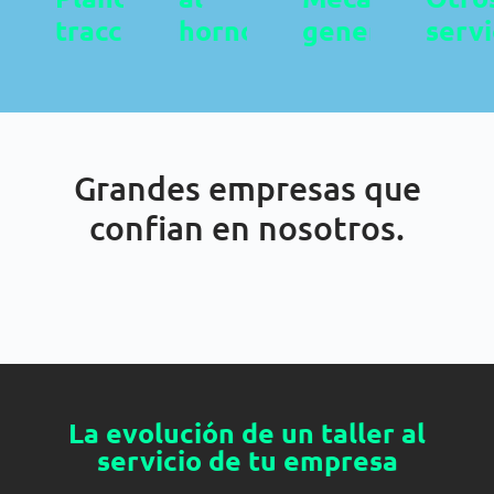
asesor
asesor
asesor
asesor
traccionamiento
horno
general
servi
Grandes empresas que
confian en nosotros.
La evolución de un taller
al
servicio de tu empresa