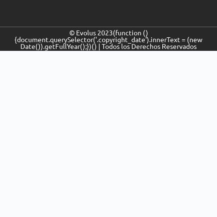
© Evolus
2023
(function ()
{document.querySelector('.copyright_date').innerText = (new
Date()).getFullYear();})() | Todos los Derechos Reservados