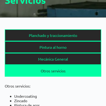
Servicios
Planchado y traccionamiento
Pintura al horno
Mecánica General
Otros servicios
Otros servicios:
Undercoating
Zincado
Pintura de aros