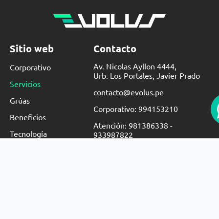
Sitio web
Contacto
Av. Nicolas Ayllon 4444,
Corporativo
Urb. Los Portales, Javier Prado
Servicios
contacto@evolus.pe
Grúas
Corporativo: 994153210
Beneficios
Atención: 981386338 -
Tecnología
933987822
Cliente Nuevo
Contacto
© Evolus
2023
(function ()
{document.querySelector('.copyright_date').innerText = (new
Date()).getFullYear();})() | Todos los Derechos Reservados